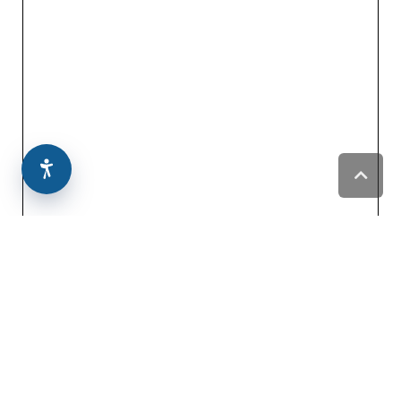
גלילה
לראש
העמוד