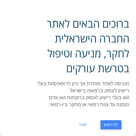
פייסבוק אתר החברה
ברוכים הבאים לאתר
ההסתדרות הרפואית בישראל - החברה לחקר, מניעה
תפר
וטיפול בטרשת עורקים
החברה הישראלית
לחקר, מניעה וטיפול
ראשי
»
הנחיה קלינית
»
הטיפול בהומוזיגוטים של היפרכולסטרולמיה
משפחתית
בטרשת עורקים
הטיפול בהומוזיגוטים של
היפרכולסטרולמיה משפחתית
הכניסה לאתר מותרת אך ורק לרופאים/ות בעלי
רישיון לעסוק ברפואה בישראל
ו/או בעלי רישיון לעסוק ברוקחות ו/או אדם
שנת פרסום ראשונה: 2021
הנמנה על צוות רפואי או מחקר ביו-רפואי.
שנת עדכון:
מפרסם: החברה לחקר, מניעה וטיפול בטרשת
העורקים בישראל
להירשם
סגור