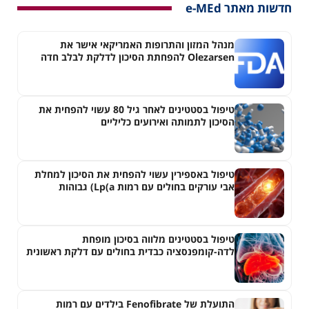
חדשות מאתר e-MEd
מנהל המזון והתרופות האמריקאי אישר את
Olezarsen להפחתת הסיכון לדלקת לבלב חדה
בחולים עם היפרטריגליצרדמיה חמורה
טיפול בסטטינים לאחר גיל 80 עשוי להפחית את
הסיכון לתמותה ואירועים כליליים
טיפול באספירין עשוי להפחית את הסיכון למחלת
אבי עורקים בחולים עם רמות Lp(a) גבוהות
טיפול בסטטינים מלווה בסיכון מופחת
לדה-קומפנסציה כבדית בחולים עם דלקת ראשונית
של צינוריות המרה
התועלת של Fenofibrate בילדים עם רמות