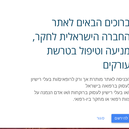
רוכים הבאים לאתר
חברה הישראלית לחקר,
ניעה וטיפול בטרשת
ורקים
ואית בישראל - החברה לחקר, מניעה וטיפול ב
sociation – Society for Research, Prevention and Treatment 
כניסה לאתר מותרת אך ורק לרופאים/ות בעלי רישיון
עסוק ברפואה בישראל
/או בעלי רישיון לעסוק ברוקחות ו/או אדם הנמנה על
הנחיות אבחון וטיפול
מאמרים וסקירות
הצגות מקרים 
וות רפואי או מחקר ביו-רפואי.
להירשם
סגור