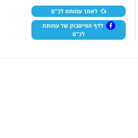
לאתר עמותת לכ"ם
לדף הפייסבוק של עמותת
לכ"ם