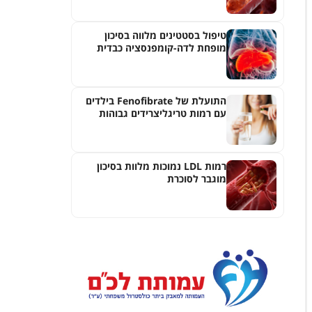
טיפול בסטטינים מלווה בסיכון
מופחת לדה-קומפנסציה כבדית
בחולים עם דלקת ראשונית של
צינוריות המרה
התועלת של Fenofibrate בילדים
עם רמות טריגליצרידים גבוהות
רמות LDL נמוכות מלוות בסיכון
מוגבר לסוכרת