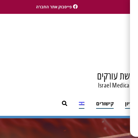
פייסבוק אתר החברה
טרשת עורקים
Israel Medical As
לדיון
קישורים