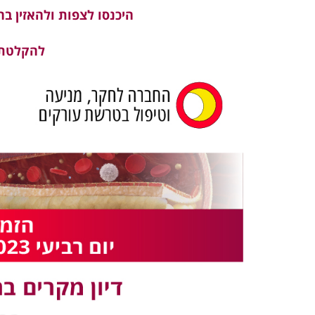
היכנסו לצפות ולהאזין בהר
להקלטת ה