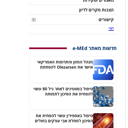
מאמרים וסקירות
הצגות מקרים לדיון
קישורים
חדשות מאתר e-MEd
מנהל המזון והתרופות האמריקאי
אישר את Olezarsen להפחתת
הסיכון לדלקת לבלב חדה בחולים
עם היפרטריגליצרדמיה חמורה
טיפול בסטטינים לאחר גיל 80 עשוי
להפחית את הסיכון לתמותה
ואירועים כליליים
טיפול באספירין עשוי להפחית את
הסיכון למחלת אבי עורקים בחולים
עם רמות Lp(a) גבוהות