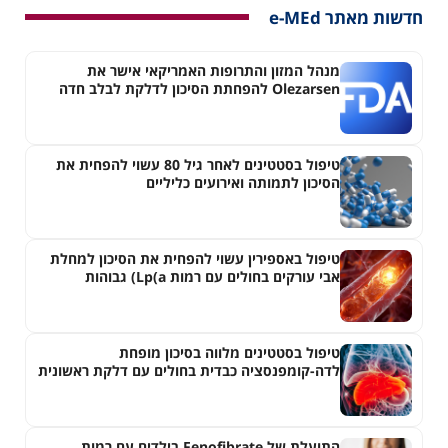
חדשות מאתר e-MEd
מנהל המזון והתרופות האמריקאי אישר את
Olezarsen להפחתת הסיכון לדלקת לבלב חדה
בחולים עם היפרטריגליצרדמיה חמורה
טיפול בסטטינים לאחר גיל 80 עשוי להפחית את
הסיכון לתמותה ואירועים כליליים
טיפול באספירין עשוי להפחית את הסיכון למחלת
אבי עורקים בחולים עם רמות Lp(a) גבוהות
טיפול בסטטינים מלווה בסיכון מופחת
לדה-קומפנסציה כבדית בחולים עם דלקת ראשונית
של צינוריות המרה
התועלת של Fenofibrate בילדים עם רמות