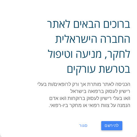
פייסבוק אתר החברה
ברוכים הבאים לאתר
ההסתדרות הרפואית בישראל - החברה לחקר, מניעה
תפר
וטיפול בטרשת עורקים
החברה הישראלית
לחקר, מניעה וטיפול
ראשי
»
תעוד כנס או קורס
»
מניעת מוות קרדיאלי פתאומי בקרב
האוכלוסייה הכללית ובקרב חולי לב ידועים
בטרשת עורקים
מניעת מוות קרדיאלי פתאומי בקרב
האוכלוסייה הכללית ובקרב חולי לב
הכניסה לאתר מותרת אך ורק לרופאים/ות בעלי
רישיון לעסוק ברפואה בישראל
ידועים
ו/או בעלי רישיון לעסוק ברוקחות ו/או אדם
הנמנה על צוות רפואי או מחקר ביו-רפואי.
תאריך: 12/06/2019 - 12/06/2019
דר' איילת שאואר,
להירשם
סגור
מומחית ברפואה פנימית וקרדיולוגיה,
המערך הקרדיולוגי במרכז הרפואי הדסה,