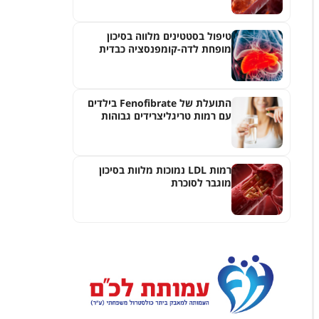
טיפול בסטטינים מלווה בסיכון
מופחת לדה-קומפנסציה כבדית
בחולים עם דלקת ראשונית של
צינוריות המרה
התועלת של Fenofibrate בילדים
עם רמות טריגליצרידים גבוהות
רמות LDL נמוכות מלוות בסיכון
מוגבר לסוכרת