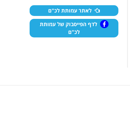
לאתר עמותת לכ"ם
לדף הפייסבוק של עמותת
לכ"ם