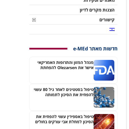
מאמרים וסקירות
הצגות מקרים לדיון
קישורים
חדשות מאתר e-MEd
מנהל המזון והתרופות האמריקאי
אישר את Olezarsen להפחתת
הסיכון לדלקת לבלב חדה בחולים
עם היפרטריגליצרדמיה חמורה
טיפול בסטטינים לאחר גיל 80 עשוי
להפחית את הסיכון לתמותה
ואירועים כליליים
טיפול באספירין עשוי להפחית את
הסיכון למחלת אבי עורקים בחולים
עם רמות Lp(a) גבוהות