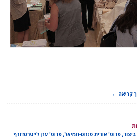
שך קריאה
←
ת
צור, פרופ' אורית פנחס-חמיאל, פרופ' ערן לייטרסדורף