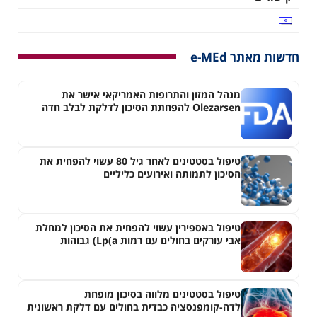
חדשות מאתר e-MEd
מנהל המזון והתרופות האמריקאי אישר את
Olezarsen להפחתת הסיכון לדלקת לבלב חדה
בחולים עם היפרטריגליצרדמיה חמורה
טיפול בסטטינים לאחר גיל 80 עשוי להפחית את
הסיכון לתמותה ואירועים כליליים
טיפול באספירין עשוי להפחית את הסיכון למחלת
אבי עורקים בחולים עם רמות Lp(a) גבוהות
טיפול בסטטינים מלווה בסיכון מופחת
לדה-קומפנסציה כבדית בחולים עם דלקת ראשונית