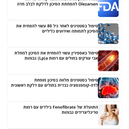
Olezarsen להפחתת הסיכון לדלקת לבלב חדה
בחולים עם היפרטריגליצרדמיה חמורה
טיפול בסטטינים לאחר גיל 80 עשוי להפחית את
הסיכון לתמותה ואירועים כליליים
טיפול באספירין עשוי להפחית את הסיכון למחלת
אבי עורקים בחולים עם רמות Lp(a) גבוהות
טיפול בסטטינים מלווה בסיכון מופחת
לדה-קומפנסציה כבדית בחולים עם דלקת ראשונית
של צינוריות המרה
התועלת של Fenofibrate בילדים עם רמות
טריגליצרידים גבוהות