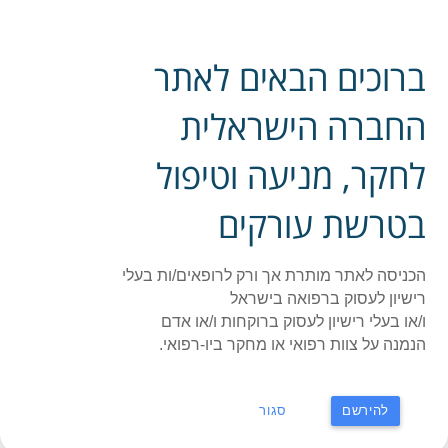
פייסבוק אתר החברה
ברוכים הבאים לאתר
ההסתדרות הרפואית בישראל - החברה לחקר, מניעה
תפר
וטיפול בטרשת עורקים
החברה הישראלית
לחקר, מניעה וטיפול
ראשי
»
חדשות
»
Final Registeration to EAS
Final Registeration to EAS
בטרשת עורקים
תאריך: 13/04/2023
הכניסה לאתר מותרת אך ורק לרופאים/ות בעלי
רישיון לעסוק ברפואה בישראל
ו/או בעלי רישיון לעסוק ברוקחות ו/או אדם
הנמנה על צוות רפואי או מחקר ביו-רפואי.
להירשם
סגור