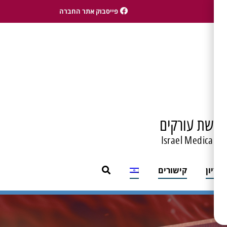
פייסבוק אתר החברה
טרשת עורקים
Israel Medical As
לדיון
קישורים