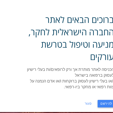
רוכים הבאים לאתר
חברה הישראלית לחקר,
ניעה וטיפול בטרשת
ורקים
ואית בישראל - החברה לחקר, מניעה וטיפול ב
sociation – Society for Research, Prevention and Treatment 
כניסה לאתר מותרת אך ורק לרופאים/ות בעלי רישיון
עסוק ברפואה בישראל
/או בעלי רישיון לעסוק ברוקחות ו/או אדם הנמנה על
הנחיות אבחון וטיפול
מאמרים וסקירות
הצגות מקרים 
וות רפואי או מחקר ביו-רפואי.
להירשם
סגור