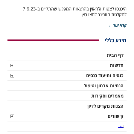
מקרים
היכנסו לצפות ולהאזין בהרצאות המפגש שהתקיים ב-7.6.23
בהנחיית
להקלטת הוובינר לחצו כאן
פרופ'
יעקב
הנקין
קרא עוד ←
|
מפגש
מידע כללי
4
–
החברה
דף הבית
לחקר,
מניעה
חדשות
וטיפול
בטרשת
כנסים ותיעוד כנסים
עורקים
הנחיות אבחון וטיפול
מאמרים וסקירות
הצגות מקרים לדיון
קישורים