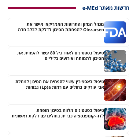
חדשות מאתר e-MEd
מנהל המזון והתרופות האמריקאי אישר את
Olezarsen להפחתת הסיכון לדלקת לבלב חדה
בחולים עם היפרטריגליצרדמיה חמורה
טיפול בסטטינים לאחר גיל 80 עשוי להפחית את
הסיכון לתמותה ואירועים כליליים
טיפול באספירין עשוי להפחית את הסיכון למחלת
אבי עורקים בחולים עם רמות Lp(a) גבוהות
טיפול בסטטינים מלווה בסיכון מופחת
לדה-קומפנסציה כבדית בחולים עם דלקת ראשונית
של צינוריות המרה