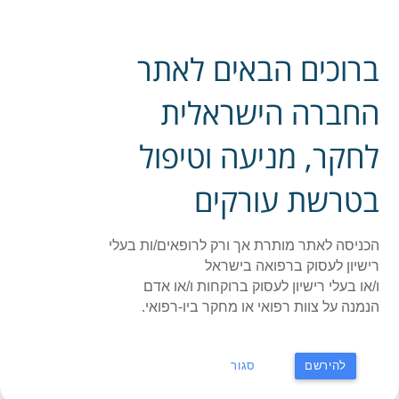
פייסבוק אתר החברה
ברוכים הבאים לאתר
ההסתדרות הרפואית בישראל - החברה לחקר, מניעה
תפר
וטיפול בטרשת עורקים
החברה הישראלית
לחקר, מניעה וטיפול
ראשי
»
2023
»
יוני
קול קורא למענקי מחקר לחוקרים/ות צעירים
בטרשת עורקים
מערכת האתר
29 ביוני 2023
10:49
אין תגובות
לפתיחה בחלון חדש
הכניסה לאתר מותרת אך ורק לרופאים/ות בעלי
רישיון לעסוק ברפואה בישראל
קרא עוד ←
ו/או בעלי רישיון לעסוק ברוקחות ו/או אדם
הנמנה על צוות רפואי או מחקר ביו-רפואי.
הכנס ה-3 למחלות לב תורשתיות | יום שישי
30.6.2023 | איכילוב
להירשם
סגור
מערכת האתר
30 ביוני 2023
0:00
אין תגובות