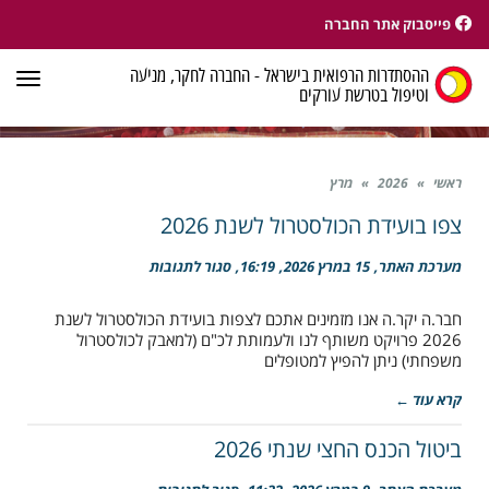
פייסבוק אתר החברה
ההסתדרות הרפואית בישראל - החברה לחקר, מניעה
תפר
וטיפול בטרשת עורקים
ראשי
»
2026
»
מרץ
צפו בועידת הכולסטרול לשנת 2026
על
מערכת האתר
15 במרץ 2026
16:19
סגור לתגובות
צפו
בועידת
חבר.ה יקר.ה אנו מזמינים אתכם לצפות בועידת הכולסטרול לשנת
הכולסטרול
2026 פרויקט משותף לנו ולעמותת לכ"ם (למאבק לכולסטרול
לשנת
2026
משפחתי) ניתן להפיץ למטופלים
קרא עוד ←
ביטול הכנס החצי שנתי 2026