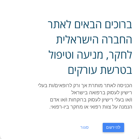
פייסבוק אתר החברה
ברוכים הבאים לאתר
ההסתדרות הרפואית בישראל - החברה לחקר, מניעה
תפר
וטיפול בטרשת עורקים
החברה הישראלית
לחקר, מניעה וטיפול
ראשי
»
תעוד כנס או קורס
»
What did we Learn from the New GLP1
Agonist Trials?
בטרשת עורקים
What did we Learn from the
New GLP1 Agonist Trials?
הכניסה לאתר מותרת אך ורק לרופאים/ות בעלי
רישיון לעסוק ברפואה בישראל
מרצה: Roy Eldor
ו/או בעלי רישיון לעסוק ברוקחות ו/או אדם
הנמנה על צוות רפואי או מחקר ביו-רפואי.
Tel-Aviv Sourasky Medical Center; The Faculty of
Medical and Health Sciences at Tel Aviv University
להירשם
סגור
תאריך: 23/10/2025