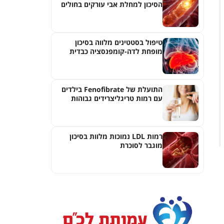
הסיכון למחלת אבי עורקים בחולים
עם רמות Lp(a) גבוהות
טיפול בסטטינים מלווה בסיכון
מופחת לדה-קומפנסציה כבדית
בחולים עם דלקת ראשונית של
צינוריות המרה
התועלת של Fenofibrate בילדים
עם רמות טריגליצרידים גבוהות
רמות LDL נמוכות מלוות בסיכון
מוגבר לסוכרת