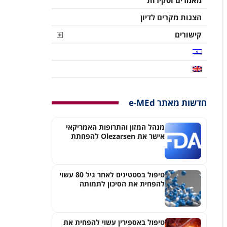
מאמרים וסקירות
הצגות מקרים לדיון
קישורים
חדשות מאתר e-MEd
מנהל המזון והתרופות האמריקאי
אישר את Olezarsen להפחתת
הסיכון לדלקת לבלב חדה בחולים
עם היפרטריגליצרדמיה חמורה
טיפול בסטטינים לאחר גיל 80 עשוי
להפחית את הסיכון לתמותה
ואירועים כליליים
טיפול באספירין עשוי להפחית את