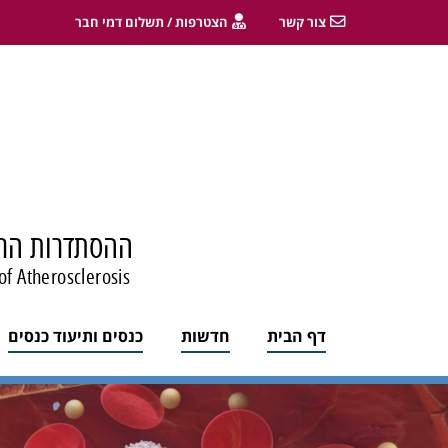
צור קשר
הצטרפות / תשלום דמי חבר
ההסתדרות הרפ
of Atherosclerosis
דף הבית
חדשות
כנסים ותיעוד כנסים