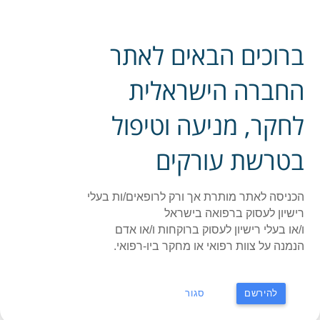
פייסבוק אתר החברה
ברוכים הבאים לאתר
ההסתדרות הרפואית בישראל - החברה לחקר, מניעה
תפר
וטיפול בטרשת עורקים
החברה הישראלית
לחקר, מניעה וטיפול
ראשי
»
תעוד כנס או קורס
»
Session 6: Key aspects in atherosclerosis
treatment
בטרשת עורקים
Session 6: Key aspects in
atherosclerosis treatment
הכניסה לאתר מותרת אך ורק לרופאים/ות בעלי
רישיון לעסוק ברפואה בישראל
תאריך: 19/12/2024
ו/או בעלי רישיון לעסוק ברוקחות ו/או אדם
הנמנה על צוות רפואי או מחקר ביו-רפואי.
בחסות חברת סאנופי
Chairpersons: Avishai Elis & Elena lzkhakov
להירשם
סגור