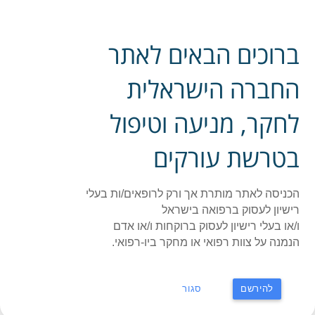
פייסבוק אתר החברה
ברוכים הבאים לאתר
ההסתדרות הרפואית בישראל - החברה לחקר, מניעה
תפר
וטיפול בטרשת עורקים
החברה הישראלית
לחקר, מניעה וטיפול
ראשי
»
סיקור מפגשים וכנסים ראשי
»
תעוד מפגשים וכנסים
»
lectures-
en (עמוד 5)
בטרשת עורקים
lectures-en
הכניסה לאתר מותרת אך ורק לרופאים/ות בעלי
Sustained LDL-C reduction in ASCVD, from
רישיון לעסוק ברפואה בישראל
long-term trials to real world
ו/או בעלי רישיון לעסוק ברוקחות ו/או אדם
implementation
הנמנה על צוות רפואי או מחקר ביו-רפואי.
על
מערכת האתר
19 בדצמבר 2024
17:06
סגור לתגובות
Sustained
LDL-
להירשם
סגור
קרא עוד ←
C
reduction