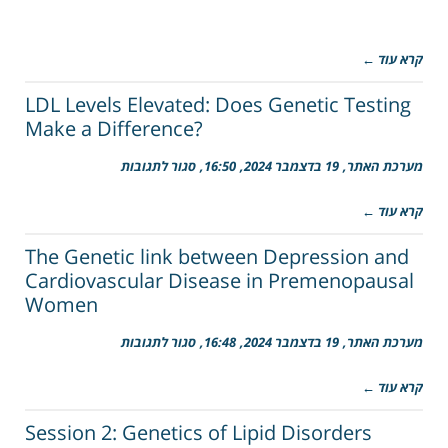
mAbs
in
lipase
genetics
deficiency
of
קרא עוד ←
Lipid
Disorders
I
LDL Levels Elevated: Does Genetic Testing
Atypical
Make a Difference?
progeria
על
מערכת האתר
19 בדצמבר 2024
16:50
סגור לתגובות
LDL
Levels
קרא עוד ←
Elevated:
Does
Genetic
The Genetic link between Depression and
Testing
Cardiovascular Disease in Premenopausal
Make
Women
a
Difference?
על
מערכת האתר
19 בדצמבר 2024
16:48
סגור לתגובות
The
Genetic
קרא עוד ←
link
between
Depression
Session 2: Genetics of Lipid Disorders
and