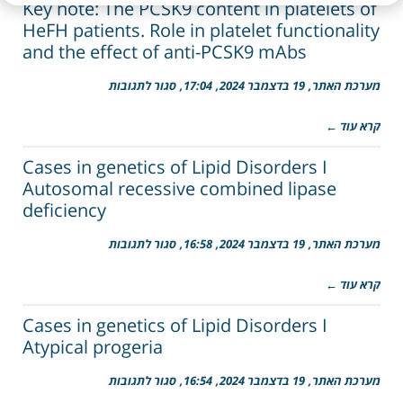
in
Key note: The PCSK9 content in platelets of
ASCVD,
HeFH patients. Role in platelet functionality
from
and the effect of anti-PCSK9 mAbs
long-
term
trials
על
מערכת האתר
19 בדצמבר 2024
17:04
סגור לתגובות
to
Key
real
note:
world
קרא עוד ←
The
implementation
PCSK9
content
Cases in genetics of Lipid Disorders I
in
Autosomal recessive combined lipase
platelets
deficiency
of
HeFH
patients.
על
מערכת האתר
19 בדצמבר 2024
16:58
סגור לתגובות
Role
Cases
in
in
platelet
קרא עוד ←
genetics
functionality
of
and
Lipid
Cases in genetics of Lipid Disorders I
the
Disorders
Atypical progeria
effect
I
of
Autosomal
anti-
על
מערכת האתר
19 בדצמבר 2024
16:54
סגור לתגובות
recessive
PCSK9
Cases
combined