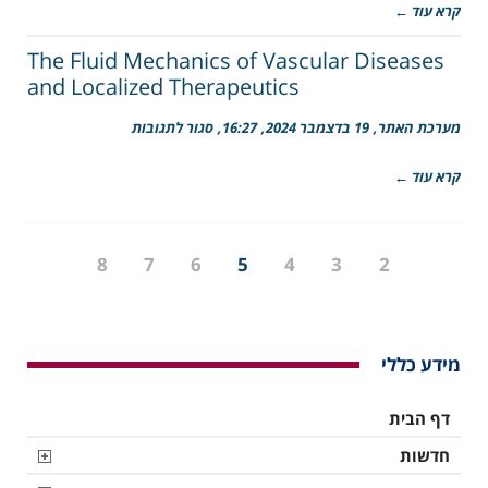
קרא עוד ←
presentation
structural
–
insight
Moran
The Fluid Mechanics of Vascular Diseases
Yadid
and Localized Therapeutics
על
מערכת האתר
19 בדצמבר 2024
16:27
סגור לתגובות
The
Fluid
קרא עוד ←
Mechanics
of
Vascular
Diseases
and
8
7
6
5
4
3
2
Localized
Therapeutics
מידע כללי
דף הבית
חדשות