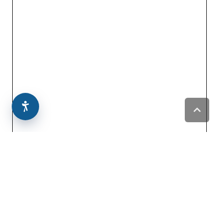
גלילה
לראש
העמוד